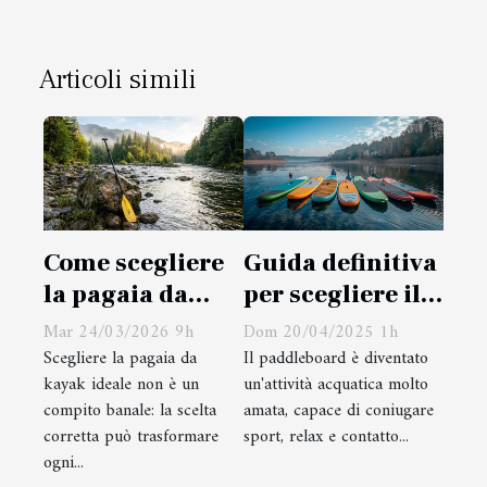
Articoli simili
Come scegliere
Guida definitiva
la pagaia da
per scegliere il
kayak ideale per
paddleboard
Mar 24/03/2026 9h
Dom 20/04/2025 1h
ogni avventura?
giusto per ogni
Scegliere la pagaia da
Il paddleboard è diventato
kayak ideale non è un
un'attività acquatica molto
livello
compito banale: la scelta
amata, capace di coniugare
corretta può trasformare
sport, relax e contatto...
ogni...