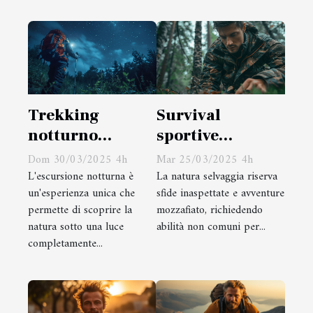
Trekking
Survival
notturno
sportive
attrezzatura
tecniche di
Dom 30/03/2025 4h
Mar 25/03/2025 4h
essenziale e
sopravvivenza
L'escursione notturna è
La natura selvaggia riserva
un'esperienza unica che
sfide inaspettate e avventure
consigli per
da praticare in
permette di scoprire la
mozzafiato, richiedendo
un'escursione
natura
natura sotto una luce
abilità non comuni per...
sicura sotto le
completamente...
stelle