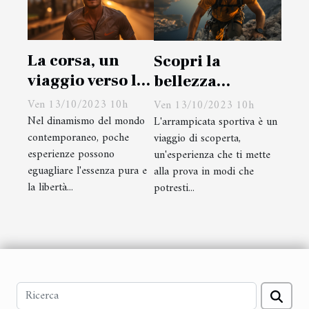
La corsa, un
Scopri la
viaggio verso la
bellezza
libertà
dell'arrampicata
Ven 13/10/2023 10h
Ven 13/10/2023 10h
sportiva
Nel dinamismo del mondo
L'arrampicata sportiva è un
contemporaneo, poche
viaggio di scoperta,
esperienze possono
un'esperienza che ti mette
eguagliare l'essenza pura e
alla prova in modi che
la libertà...
potresti...